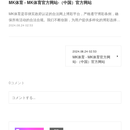
MK体育 - MK体育官方网站-（中国）官方网站
MK体育是菲律宾政府认证的合法网上博彩平台，严格遵守博彩条例，确
保所有活动的合法合规。我们不断创新，为用户提供多样化的博彩选择…
2024.08.24 02:53
2024.08.24 02:53
MK体育 - MK体育官方网
站-（中国）官方网站
0
コメント